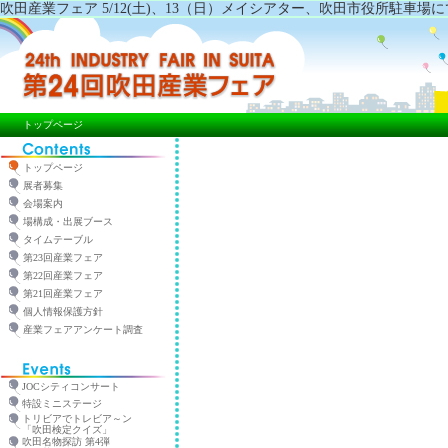
吹田産業フェア 5/12(土)、13（日）メイシアター、吹田市役所駐車
トップページ
トップページ
展者募集
会場案内
場構成・出展ブース
タイムテーブル
第23回産業フェア
第22回産業フェア
第21回産業フェア
個人情報保護方針
産業フェアアンケート調査
JOCシティコンサート
特設ミニステージ
トリビアでトレビア～ン
「吹田検定クイズ」
吹田名物探訪 第4弾