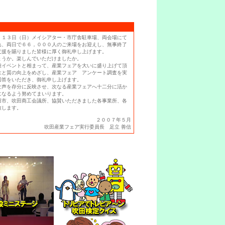
１３日（日）メイシアター・市庁舎駐車場、両会場にて
れ、両日で６６，０００人のご来場をお迎えし、無事終了
支援を賜りました皆様に厚く御礼申し上げます。
ょうか。楽しんでいただけましたか。
種イベントと相まって、産業フェアを大いに盛り上げて頂
性と質の向上をめざし、産業フェア アンケート調査を実
回答をいただき、御礼申し上げます。
な声を存分に反映させ、次なる産業フェアへ十二分に活か
になるよう努めてまいります。
田市、吹田商工会議所、協賛いただきました各事業所、各
致します。
２００７年５月
吹田産業フェア実行委員長 足立 善信