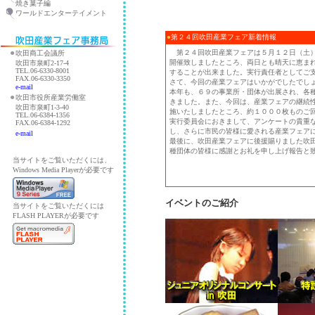
焼き菓子編
ワールドエンターテイメント
●
第２４回吹田産業フェア新着情報
●
第２４回吹田産業フェアは５月１２日（土）
吹田商工会議所
開催致しましたところ、両日とも晴天に恵ま
吹田市泉町2-17-4
TEL.06-6330-8001
することが出来ました。実行責任者としてご
FAX.06-6330-3350
さて、今回の産業フェアはいかがでしたでし
e-mail
本年も、６９の事業所・団体が出展され、各
●
吹田市役所産業労働室
きました。また、今回は、産業フェアの継続
吹田市泉町1-3-40
施いたしましたところ、約１０００枚ものご
TEL.06-6384-1356
実行委員会におきまして、アンケートの貴重
FAX.06-6384-1292
し、さらに市民の皆様に愛される産業フェア
e-mail
最後に、吹田産業フェアに後援賜りました吹
種団体の皆様に感謝とお礼を申し上げ報告と
当サイトをご覧いただくには、
Windows Media Player
が必要です
イベントのご紹介
当サイトをご覧いただくには
FLASH PLAYER
が必要です