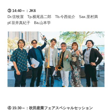
③ 14:40～：JK6
Dr.弦牧潔 Tp.横尾昌二郎 Tb.今西佑介 Sax.里村満
pf.笹井真紀子 Ba.山本学
④ 15:30～：吹田産業フェアスペシャルセッション