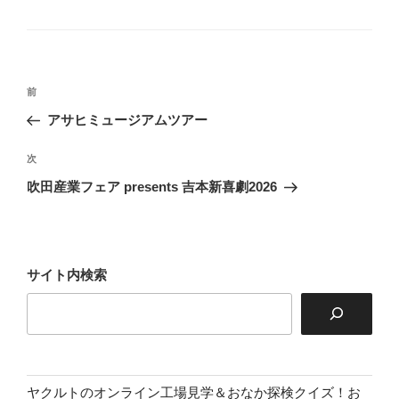
テ
ゴ
リ
ー
投
前
前
稿
の
アサヒミュージアムツアー
ナ
投
ビ
稿
次
次
ゲ
の
吹田産業フェア presents 吉本新喜劇2026
投
ー
稿
シ
ョ
サイト内検索
ン
ヤクルトのオンライン工場見学＆おなか探検クイズ！お