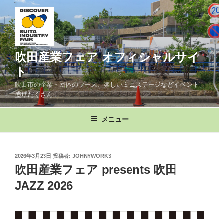
コ
ン
テ
ン
ツ
吹田産業フェア オフィシャルサイ
へ
ト
ス
吹田市の企業・団体のブース、楽しいミニステージなどイベント
キ
盛りだくさん！
ッ
プ
メニュー
投
2026年3月23日
投稿者:
JOHNYWORKS
稿
吹田産業フェア presents 吹田
日:
JAZZ 2026