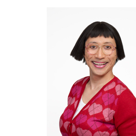
ン
工
場
見
学
＆
お
な
か
探
検
ク
イ
ズ！
お
土
産
付
き！”