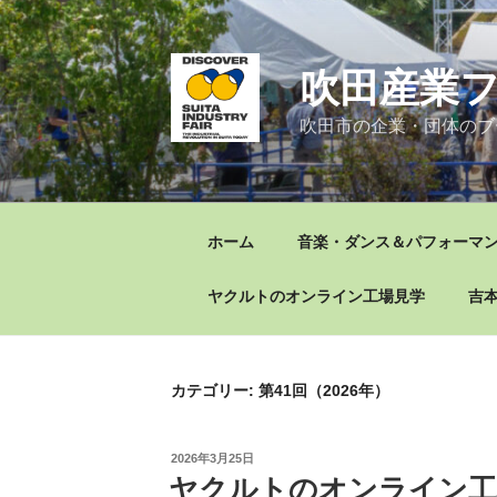
コ
ン
テ
吹田産業フ
ン
ツ
吹田市の企業・団体のブ
へ
ス
キ
ッ
ホーム
音楽・ダンス＆パフォーマンス
プ
ヤクルトのオンライン工場見学
吉本
カテゴリー:
第41回（2026年）
投
2026年3月25日
稿
ヤクルトのオンライン工
日: