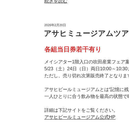
“吹
続きを読む
田
産
業
投
2026年2月20日
フ
稿
アサヒミュージアムツア
日:
ェ
ア
各組当日券若干有り
presents
吹
メイシアター1階入口の吹田産業フェア
田
5/23（土）24日（日）両日10:00～1
JAZZ
ただし、売り切れ次第販売終了となりま
2026”
の
アサヒビールミュージアムとは“記憶に
一人ひとりに合う飲み物を最高の状態で
詳細は下記サイトをご覧ください。
アサヒビールミュージアム公式HP