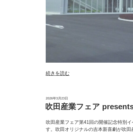
“ヤ
続きを読む
ク
ル
ト
投
2026年3月23日
の
稿
吹田産業フェア present
日:
オ
ン
吹田産業フェア第41回の開催記念特別
ラ
す。吹田オリジナルの吉本新喜劇が吹田
イ