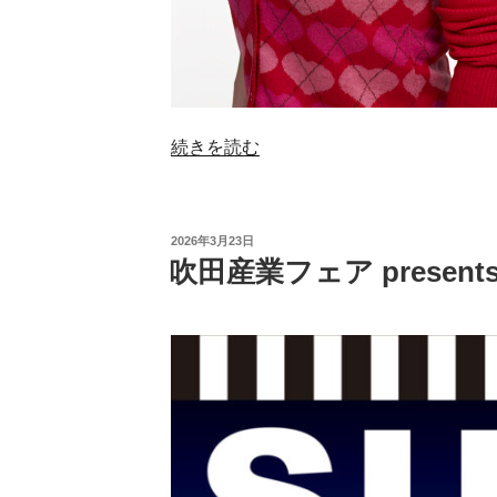
の
“吹
続きを読む
田
産
業
投
2026年3月23日
フ
稿
吹田産業フェア presents 
日:
ェ
ア
presents
吉
本
新
喜
劇
2026”