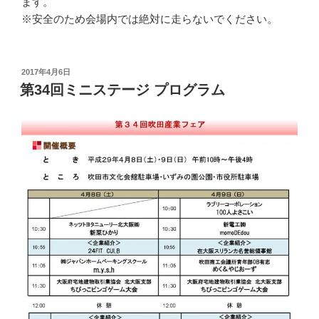
ます。
※安全のため会場内では絶対に走らないでください。
投
2017年4月6日
稿
第34回ミニステージ プログラム
日: