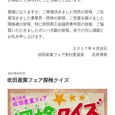
最後になりますが、ご来場頂きました市民の皆様、ご出
展頂きました事業所・団体の皆様、ご支援を賜りました
関係者の皆様、特に吹田商工会議所青年部の皆様、ご協
賛いただきましたガンバ大阪の皆様。全ての方に感謝と
お礼を申し上げます。
２０１７年４月吉日
吹田産業フェア実行委員長 石井博章
投
2017年4月7日
稿
吹田産業フェア探検クイズ
日: