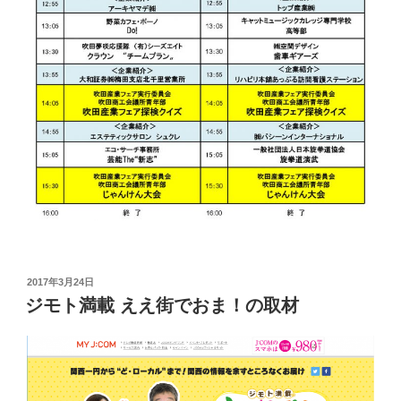
投
2017年3月24日
稿
ジモト満載 ええ街でおま！の取材
日: