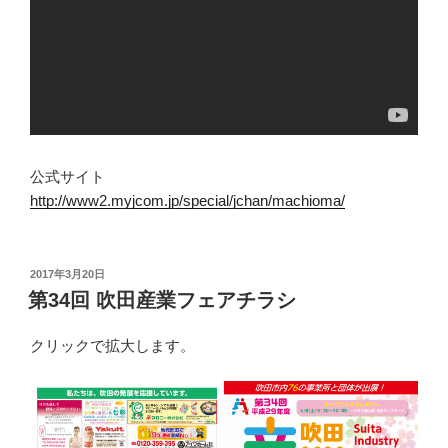
公式サイト
http://www2.myjcom.jp/special/jchan/machioma/
投
2017年3月20日
稿
第34回 吹田産業フェアチラシ
日:
クリックで拡大します。