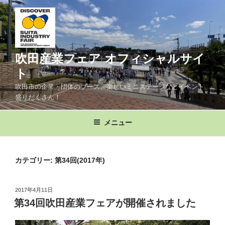
コ
ン
テ
ン
ツ
吹田産業フェア オフィシャルサイ
へ
ト
ス
吹田市の企業・団体のブース、楽しいミニステージなどイベント
キ
盛りだくさん！
ッ
プ
メニュー
カテゴリー:
第34回(2017年)
投
2017年4月11日
稿
第34回吹田産業フェアが開催されました
日: