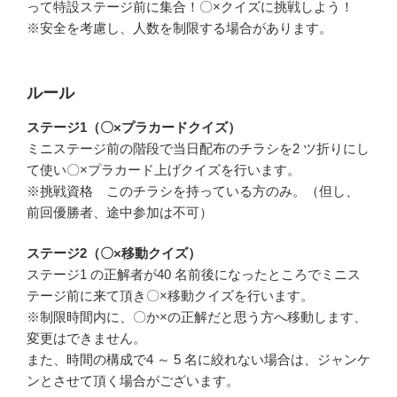
って特設ステージ前に集合！〇×クイズに挑戦しよう！
※安全を考慮し、人数を制限する場合があります。
ルール
ステージ1（〇×プラカードクイズ）
ミニステージ前の階段で当日配布のチラシを2 ツ折りにし
て使い〇×プラカード上げクイズを行います。
※挑戦資格 このチラシを持っている方のみ。（但し、
前回優勝者、途中参加は不可）
ステージ2（〇×移動クイズ）
ステージ1 の正解者が40 名前後になったところでミニス
テージ前に来て頂き〇×移動クイズを行います。
※制限時間内に、〇か×の正解だと思う方へ移動します、
変更はできません。
また、時間の構成で4 ～ 5 名に絞れない場合は、ジャンケ
ンとさせて頂く場合がございます。