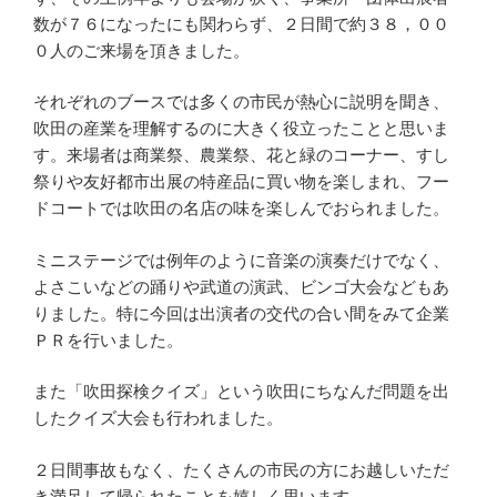
数が７６になったにも関わらず、２日間で約３８，００
０人のご来場を頂きました。
それぞれのブースでは多くの市民が熱心に説明を聞き、
吹田の産業を理解するのに大きく役立ったことと思いま
す。来場者は商業祭、農業祭、花と緑のコーナー、すし
祭りや友好都市出展の特産品に買い物を楽しまれ、フー
ドコートでは吹田の名店の味を楽しんでおられました。
ミニステージでは例年のように音楽の演奏だけでなく、
よさこいなどの踊りや武道の演武、ビンゴ大会などもあ
りました。特に今回は出演者の交代の合い間をみて企業
ＰＲを行いました。
また「吹田探検クイズ」という吹田にちなんだ問題を出
したクイズ大会も行われました。
２日間事故もなく、たくさんの市民の方にお越しいただ
き満足して帰られたことを嬉しく思います。