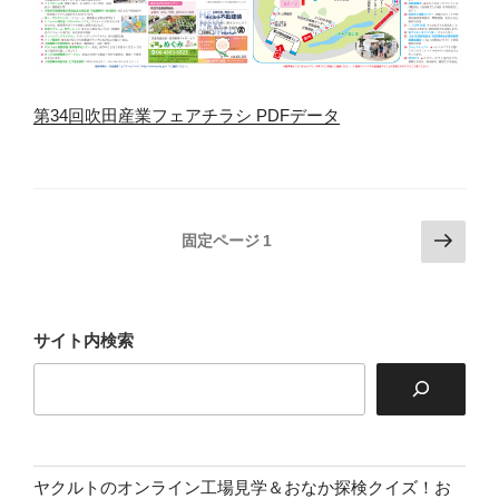
第34回吹田産業フェアチラシ PDFデータ
投
次
固定ページ
1
の
稿
ペ
の
ー
ペ
ジ
サイト内検索
ー
ジ
送
り
ヤクルトのオンライン工場見学＆おなか探検クイズ！お