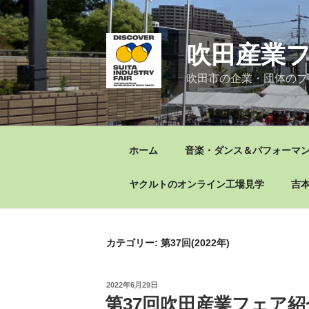
コ
ン
テ
吹田産業フ
ン
ツ
吹田市の企業・団体のブ
へ
ス
キ
ッ
ホーム
音楽・ダンス＆パフォーマンス
プ
ヤクルトのオンライン工場見学
吉本
カテゴリー:
第37回(2022年)
投
2022年6月29日
稿
第37回吹田産業フェア
日: