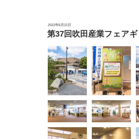
投
2022年6月21日
稿
第37回吹田産業フェア
日: