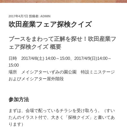
投
2017年4月7日
投稿者:
ADMIN
稿
吹田産業フェア探検クイズ
日:
ブースをまわって正解を探せ！吹田産業フ
ェア探検クイズ 概要
日時 2017/4/8(土) 14:00～15:00、2017/4/9(日)14:00～
15:00
場所 メイシアターいずみの園公園 特設ミニステージ
およびメイシアター屋外階段
参加方法
まずは、会場で配っているチラシを受け取ろう。（すい
たんのイラスト付で、大きく「探検クイズ」と書いてあ
ります）