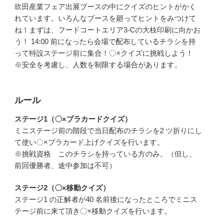
吹田産業フェア出展ブースの中にクイズのヒントがかく
れています。いろんなブースを廻ってヒントをみつけて
ね！まずは、フードコートエリア3-Cの大枝印刷に向かお
う！ 14:00 前になったら会場で配布しているチラシを持
って特設ステージ前に集合！〇×クイズに挑戦しよう！
※安全を考慮し、人数を制限する場合があります。
ルール
ステージ1（〇×プラカードクイズ）
ミニステージ前の階段で当日配布のチラシを2 ツ折りにし
て使い〇×プラカード上げクイズを行います。
※挑戦資格 このチラシを持っている方のみ。（但し、
前回優勝者、途中参加は不可）
ステージ2（〇×移動クイズ）
ステージ1 の正解者が40 名前後になったところでミニス
テージ前に来て頂き〇×移動クイズを行います。