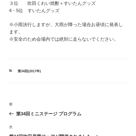
３位 吹田くわい焼酎＋すいたんグッズ
4・5位 すいたんグッズ
※小雨決行しますが、大雨が降った場合お昼頃に発表し
ます。
※安全のため会場内では絶対に走らないでください。
カ
第34回(2017年)
テ
ゴ
リ
ー
投
前
前
稿
の
第34回ミニステージ プログラム
ナ
投
ビ
稿
次
次
ゲ
の