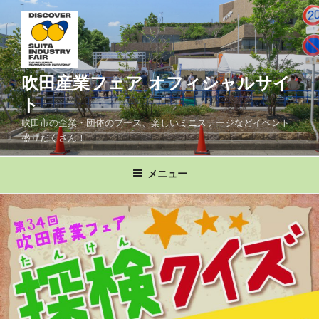
コ
ン
テ
ン
ツ
吹田産業フェア オフィシャルサイ
へ
ト
ス
吹田市の企業・団体のブース、楽しいミニステージなどイベント
キ
盛りだくさん！
ッ
プ
メニュー