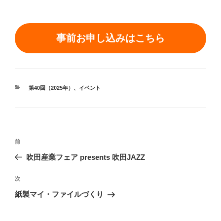
事前お申し込みはこちら
カ
第40回（2025年）
、
イベント
テ
ゴ
リ
ー
投
前
前
稿
の
吹田産業フェア presents 吹田JAZZ
ナ
投
ビ
稿
次
次
ゲ
の
紙製マイ・ファイルづくり
投
ー
稿
シ