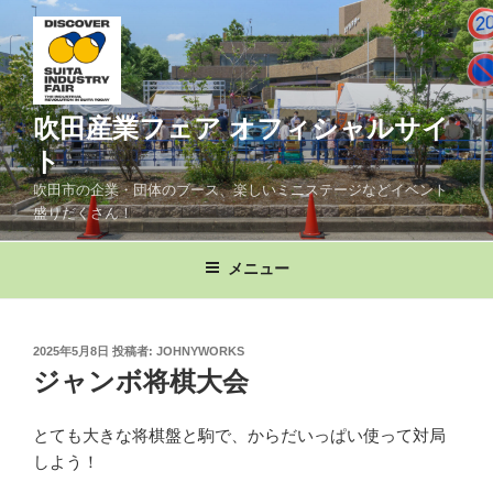
コ
ン
テ
ン
ツ
吹田産業フェア オフィシャルサイ
へ
ト
ス
吹田市の企業・団体のブース、楽しいミニステージなどイベント
キ
盛りだくさん！
ッ
プ
メニュー
投
2025年5月8日
投稿者:
JOHNYWORKS
稿
ジャンボ将棋大会
日:
とても大きな将棋盤と駒で、からだいっぱい使って対局
しよう！