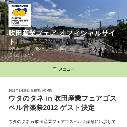
コ
ン
テ
ン
ツ
吹田産業フェア オフィシャルサイ
へ
ト
ス
吹田市の企業・団体のブース、楽しいミニステージなどイベント
キ
盛りだくさん！
ッ
プ
メニュー
投
2012年3月28日
投稿者:
ADMIN
稿
ウタのタネ in 吹田産業フェアゴス
日:
ペル音楽祭2012 ゲスト決定
ウタのタネ in 吹田産業フェアゴスペル音楽祭に出演して