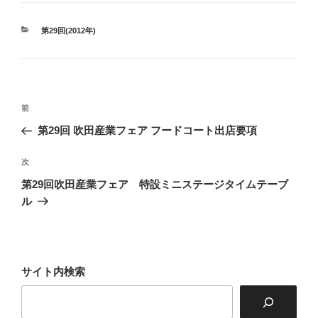
カ
第29回(2012年)
テ
ゴ
リ
ー
投
前
前
稿
の
第29回 吹田産業フェア フードコート出店要項
ナ
投
ビ
稿
次
次
ゲ
の
第29回吹田産業フェア 特設ミニステージタイムテーブ
投
ー
ル
稿
シ
ョ
ン
サイト内検索