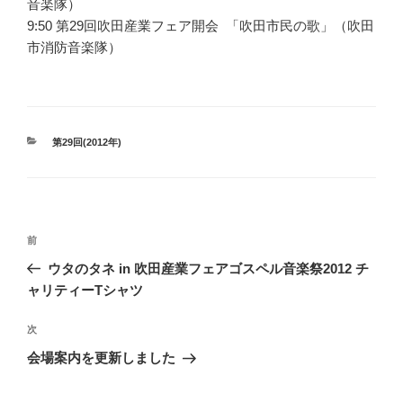
音楽隊）
9:50 第29回吹田産業フェア開会 「吹田市民の歌」（吹田
市消防音楽隊）
カ
第29回(2012年)
テ
ゴ
リ
ー
投
前
前
稿
の
ウタのタネ in 吹田産業フェアゴスペル音楽祭2012 チ
ナ
投
ャリティーTシャツ
ビ
稿
ゲ
次
次
の
ー
会場案内を更新しました
投
シ
稿