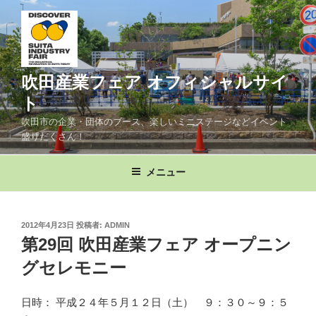
コ
ン
テ
ン
ツ
吹田産業フェア オフィシャルサイ
へ
ト
ス
吹田市の企業・団体のブース、楽しいミニステージなどイベント
キ
盛りだくさん！
ッ
プ
メニュー
投
2012年4月23日
投稿者:
ADMIN
稿
第29回 吹田産業フェア オープニン
日:
グセレモニー
日時： 平成２４年５月１２日（土） ９：３０～９：５