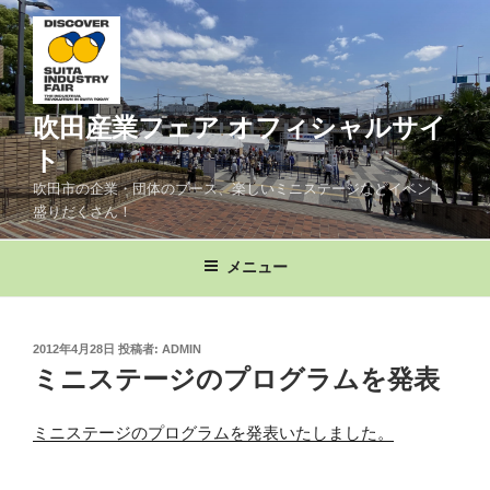
コ
ン
テ
ン
ツ
吹田産業フェア オフィシャルサイ
へ
ト
ス
吹田市の企業・団体のブース、楽しいミニステージなどイベント
キ
盛りだくさん！
ッ
プ
メニュー
投
2012年4月28日
投稿者:
ADMIN
稿
ミニステージのプログラムを発表
日:
ミニステージのプログラムを発表いたしました。