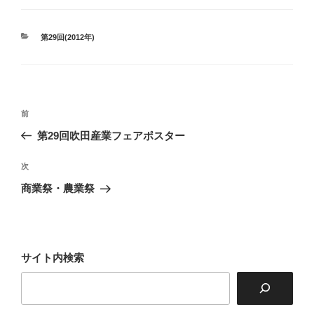
カ
第29回(2012年)
テ
ゴ
リ
ー
投
前
前
稿
の
第29回吹田産業フェアポスター
ナ
投
ビ
稿
次
次
ゲ
の
商業祭・農業祭
投
ー
稿
シ
ョ
サイト内検索
ン