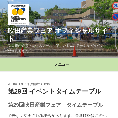
コ
ン
テ
ン
ツ
吹田産業フェア オフィシャルサイ
へ
ト
ス
吹田市の企業・団体のブース、楽しいミニステージなどイベント
キ
盛りだくさん！
ッ
プ
メニュー
投
2011年11月15日
投稿者:
ADMIN
稿
第29回 イベントタイムテーブル
日:
第29回吹田産業フェア タイムテーブル
予告なく変更される場合があります。最新情報はこのペ