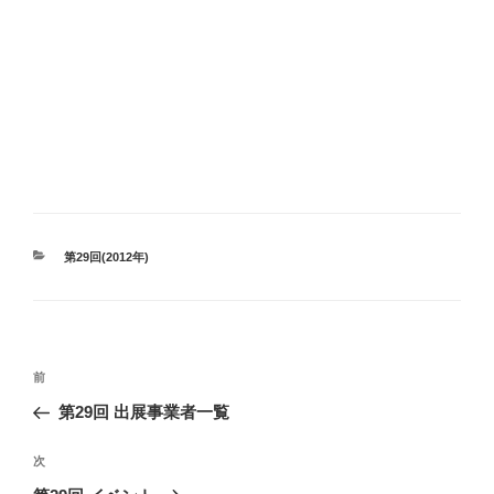
カ
第29回(2012年)
テ
ゴ
リ
ー
投
前
前
稿
の
第29回 出展事業者一覧
ナ
投
ビ
稿
次
次
ゲ
の